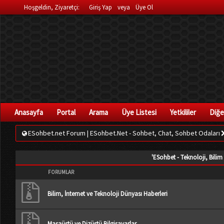
Hoşgeldin, Ziyaretçi:
Giriş Yap
veya
Üye Ol
Anasayfa
Portal
Arama
Üye Listesi
Yetkililer
Diğe
ESohbet.net Forum | ESohbet.Net - Sohbet, Chat, Sohbet Odaları
'ESohbet - Teknoloji, Bilim
FORUMLAR
Bilim, İnternet ve Teknoloji Dünyası Haberleri
Masaüstü ve Dizüstü Bilgisayarlar